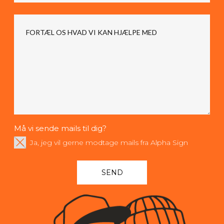
Må vi sende mails til dig?
Ja, jeg vil gerne modtage mails fra Alpha Sign